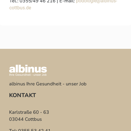
Tel.: 0355/49 46 216 | E-mail:
podologie@albinus-
cottbus.de
albinus Ihre Gesundheit - unser Job
KONTAKT
Karlstraße 60 - 63
03044 Cottbus
Tel: 0355 53 42 41