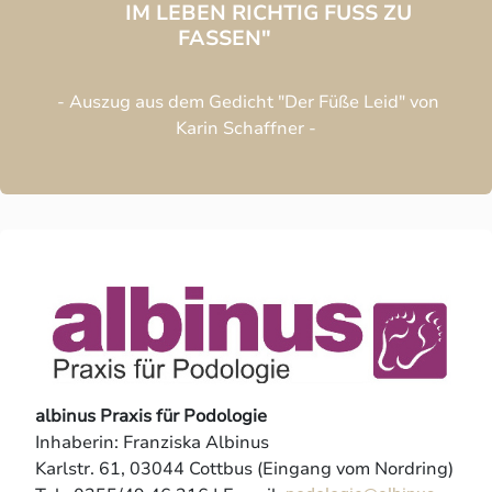
IM LEBEN RICHTIG FUSS ZU F
ASSEN"
- Auszug aus dem Gedicht "Der Füße Leid" von
Karin Schaffner -
albinus Praxis für Podologie
Inhaberin: Franziska Albinus
Karlstr. 61, 03044 Cottbus (Eingang vom Nordring)