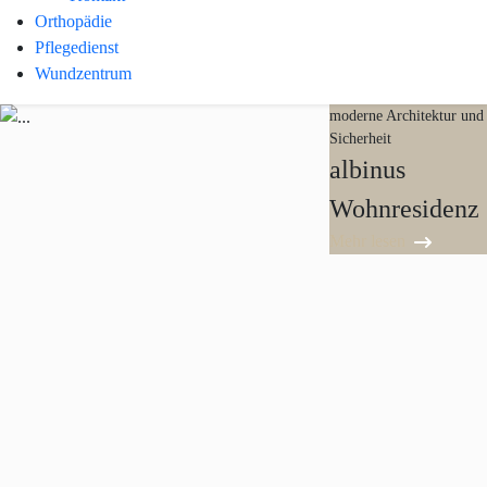
Orthopädie
Pflegedienst
Wundzentrum
gesunde Schuhe für Ihre Füße
pflegerische Versorgung &
moderne Architektur und
podologische
soziale Betreuung
Sicherheit
Behandlungen
albinus
albinus
albinus
albinus
Orthopädie-
Pflegedienst
Wohnresidenz
Podologie
Schuhtechnik
Mehr lesen
Mehr lesen
Mehr lesen
Mehr lesen